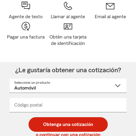
Agente de texto
Llamar al agente
Email al agente
Pagar una factura
Obtén una tarjeta
de identificación
¿Le gustaría obtener una cotización?
Seleccione un producto
Seleccione
un
nombre
de
producto
del
Código postal
Ingresa
Ingresa
_____
menú
un
un
desplegable
código
código
postal
postal
Obtenga una cotización
de
de
5
5
o continuar con una cotización