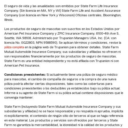
El seguro de vida y las anualidades son emitidos por State Farm Life Insurance
Company. (Sin licencia en MA, NY y WI) State Farm Life and Accident Assurance
Company (con licencia en New York y Wisconsin) Oficinas centrales, Bloomington,
Illinois.
Los productos de seguro de mascotas son suscritos en los Estados Unidos por
American Pet Insurance Company y ZPIC Insurance Company, 6100-4th Ave S,
Seattle, WA 98108. Administrado por Trupanion Managers USA, Inc. (CA: con
licencia No. 0G22803, NPN 9588590). Se aplican términos y condiciones, revise la
póliza completa
en la página web de Trupanion para obtener detalles. State Farm
Mutual Automobile Insurance Company, sus subsidiarias y afiliadas no ofrecen ni
son responsables financieramente por los productos de seguro de mascotas.
State Farm es una entidad independiente y no está afiliada con Trupanion ni con
American Pet Insurance.
Condiciones preexistentes:
Si actualmente tiene una póliza de seguro médico
para mascotas, el cambio de compañía de seguros o la compra de una nueva
póliza podría afectar ciertas disposiciones, tales como las coberturas para
condiciones preexistentes o los deducibles ya establecidos bajo su póliza actual.
Informe a su agente de State Farm si su póliza actual contiene disposiciones que le
convenga mantener.
State Farm (incluyendo State Farm Mutual Automobile Insurance Company y sus
subsidiarias y afiliadas) no se hace responsable y no respalda ni aprueba, implícita
ni explícitamente, el contenido de ningún sitio de terceros al que se haga referencia
en este material. Los productos y servicios son ofrecidos por terceros y State
Farm no garantiza la mercantabilidad, la idoneidad ni la calidad de los productos y