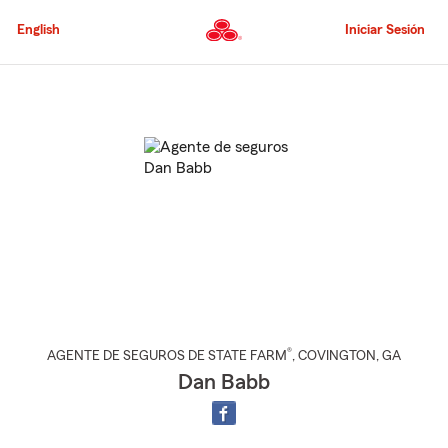
Pasar
al
English
Iniciar Sesión
contenido
principal
Comienzo
del
contenido
principal
®
AGENTE DE SEGUROS DE STATE FARM
,
COVINGTON
, GA
Dan Babb