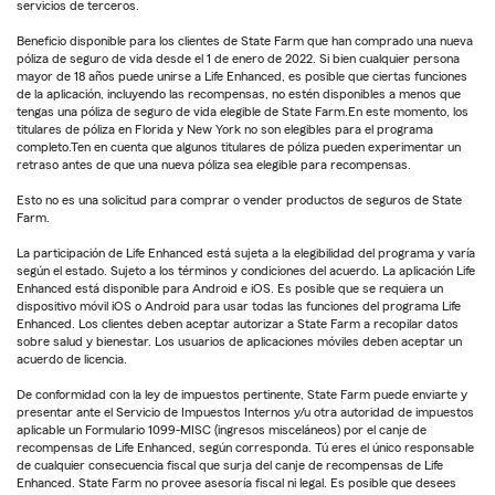
servicios de terceros.
Beneficio disponible para los clientes de State Farm que han comprado una nueva
póliza de seguro de vida desde el 1 de enero de 2022. Si bien cualquier persona
mayor de 18 años puede unirse a Life Enhanced, es posible que ciertas funciones
de la aplicación, incluyendo las recompensas, no estén disponibles a menos que
tengas una póliza de seguro de vida elegible de State Farm.En este momento, los
titulares de póliza en Florida y New York no son elegibles para el programa
completo.Ten en cuenta que algunos titulares de póliza pueden experimentar un
retraso antes de que una nueva póliza sea elegible para recompensas.
Esto no es una solicitud para comprar o vender productos de seguros de State
Farm.
La participación de Life Enhanced está sujeta a la elegibilidad del programa y varía
según el estado. Sujeto a los términos y condiciones del acuerdo. La aplicación Life
Enhanced está disponible para Android e iOS. Es posible que se requiera un
dispositivo móvil iOS o Android para usar todas las funciones del programa Life
Enhanced. Los clientes deben aceptar autorizar a State Farm a recopilar datos
sobre salud y bienestar. Los usuarios de aplicaciones móviles deben aceptar un
acuerdo de licencia.
De conformidad con la ley de impuestos pertinente, State Farm puede enviarte y
presentar ante el Servicio de Impuestos Internos y/u otra autoridad de impuestos
aplicable un Formulario 1099-MISC (ingresos misceláneos) por el canje de
recompensas de Life Enhanced, según corresponda. Tú eres el único responsable
de cualquier consecuencia fiscal que surja del canje de recompensas de Life
Enhanced. State Farm no provee asesoría fiscal ni legal. Es posible que desees