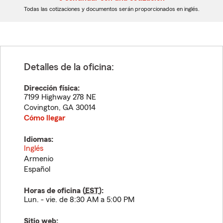
dígitos
dígitos
Todas las cotizaciones y documentos serán proporcionados en inglés.
Detalles de la oficina:
Dirección física:
7199 Highway 278 NE
Covington
,
GA
30014
Cómo llegar
Idiomas:
Inglés
Armenio
Español
Horas de oficina (
EST
):
Lun. - vie. de 8:30 AM a 5:00 PM
Sitio web: